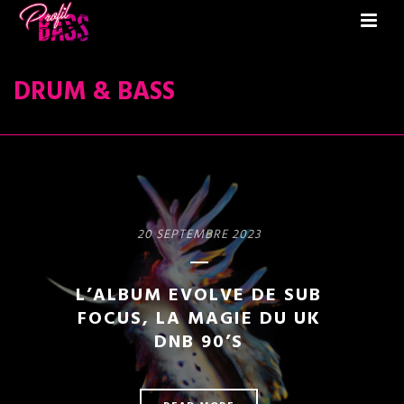
DRUM & BASS
20 SEPTEMBRE 2023
L’ALBUM EVOLVE DE SUB
FOCUS, LA MAGIE DU UK
DNB 90’S