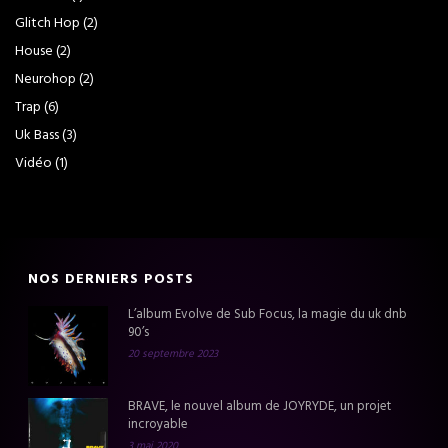
Glitch Hop
(2)
House
(2)
Neurohop
(2)
Trap
(6)
Uk Bass
(3)
Vidéo
(1)
NOS DERNIERS POSTS
L’album Evolve de Sub Focus, la magie du uk dnb
90’s
20 septembre 2023
BRAVE, le nouvel album de JOYRYDE, un projet
incroyable
3 mai 2020