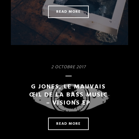
READ MORE
2 OCTOBRE 2017
G JONES, LE MAUVAIS
ŒIL DE LA BASS MUSIC
– VISIONS EP
READ MORE