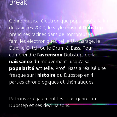
Break
Genre musical électronique popularisé à la fin
des années 2000, le style musical
Dubstep
prend ses racines dans de nombreuses
familles électroniques tel le Uk-Garage, le
Dub, le Glitch ou le Drum & Bass. Pour
comprendre l’
ascension
Dubstep, de la
naissance
du mouvement jusqu’à sa
popularité
actuelle, Profil Bass a réalisé une
fresque sur l’
histoire
du Dubstep en 4
parties chronologiques et thématiques.
Retrouvez également les sous-genres du
Dubstep et ses déclinaisons.