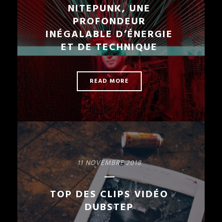
NITEPUNK, UNE
PROFONDEUR
INÉGALABLE D’ÉNERGIE
ET DE TECHNIQUE
READ MORE
11 NOVEMBRE 2018
TOP DES CLIPS VIDÉO
DUBSTEP