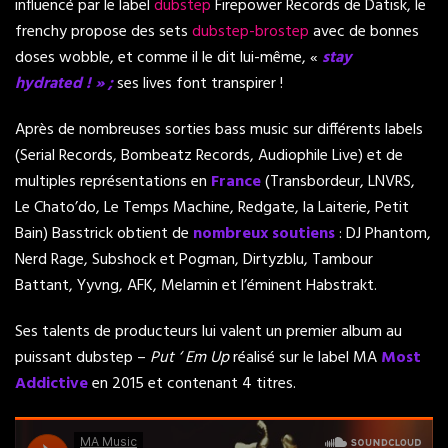
influencé par le label
dubstep
Firepower Records de Datisk, le
frenchy propose des sets
dubstep-brostep
avec de bonnes
doses wobble, et comme il le dit lui-même, «
stay
hydrated ! » ;
ses lives font transpirer !
Après de nombreuses sorties bass music sur différents labels
(Serial Records, Bombeatz Records, Audiophile Live) et de
multiples représentations en
France
(Transbordeur, LNVRS,
Le Chato’do, Le Temps Machine, Redgate, la Laiterie, Petit
Bain) Basstrick obtient de
nombreux soutiens
: DJ Phantom,
Nerd Rage, Subshock et Pogman, Dirtyzblu, Tambour
Battant, Yyvng, AFK, Melamin et l’éminent Habstrakt.
Ses talents de producteurs lui valent un premier album au
puissant dubstep –
Put ‘ Em Up
réalisé sur le label MA
Most
Addictive
en 2015 et contenant 4 titres.